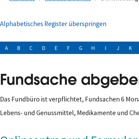
Alphabetisches Register überspringen
A
B
C
D
E
F
G
H
I
J
K
Fundsache abgebe
Das Fundbüro ist verpflichtet, Fundsachen 6 Mo
Lebens- und Genussmittel, Medikamente und Che