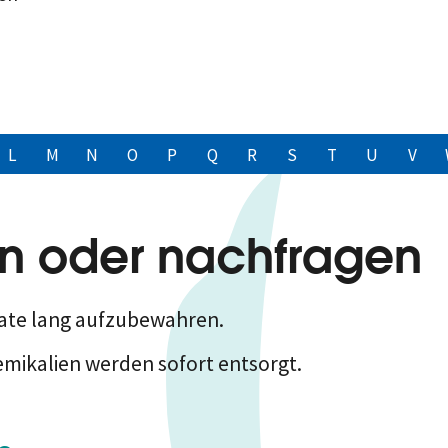
L
M
N
O
P
Q
R
S
T
U
V
n oder nachfragen
nate lang aufzubewahren.
mikalien werden sofort entsorgt.