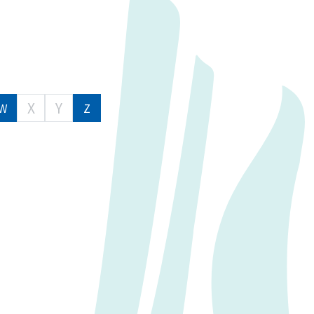
X
Y
W
Z