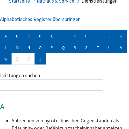
Startseite
Rathaus & Service
Dienstleistungen
Alphabetisches Register überspringen
A
B
C
D
E
F
G
H
I
J
K
L
M
N
O
P
Q
R
S
T
U
V
X
Y
W
Z
Leistungen suchen
A
Abbrennen von pyrotechnischen Gegenständen als
Erlaubnis- oder Befähigungsscheininhaber anzeigen