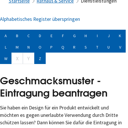
Startseite
Rathaus & Service
Dienstleistungen
Alphabetisches Register überspringen
A
B
C
D
E
F
G
H
I
J
K
L
M
N
O
P
Q
R
S
T
U
V
X
Y
W
Z
Geschmacksmuster -
Eintragung beantragen
Sie haben ein Design für ein Produkt entwickelt und
möchten es gegen unerlaubte Verwendung durch Dritte
schützen lassen? Dann können Sie dafür die Eintragung in