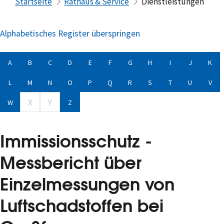
Startseite
Rathaus & Service
Dienstleistungen
Alphabetisches Register überspringen
A
B
C
D
E
F
G
H
I
J
K
L
M
N
O
P
Q
R
S
T
U
V
X
Y
W
Z
Immissionsschutz -
Messbericht über
Einzelmessungen von
Luftschadstoffen bei