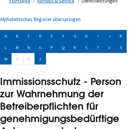
Startseite
Rathaus & Service
Dienstleistungen
Alphabetisches Register überspringen
A
B
C
D
E
F
G
H
I
J
K
L
M
N
O
P
Q
R
S
T
U
V
X
Y
W
Z
Immissionsschutz - Person
zur Wahrnehmung der
Betreiberpflichten für
genehmigungsbedürftige