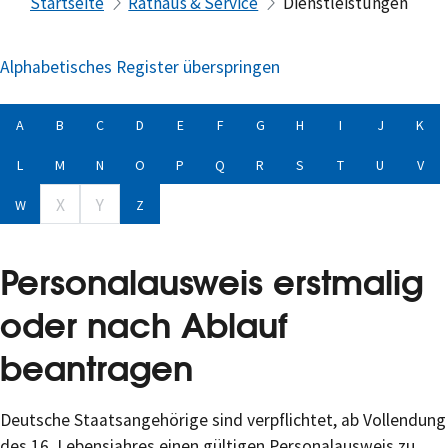
Startseite
Rathaus & Service
Dienstleistungen
Alphabetisches Register überspringen
A
B
C
D
E
F
G
H
I
J
K
L
M
N
O
P
Q
R
S
T
U
V
X
Y
W
Z
Personalausweis erstmalig
oder nach Ablauf
beantragen
Deutsche Staatsangehörige sind verpflichtet, ab Vollendung
des 16. Lebensjahres einen gültigen Personalausweis zu