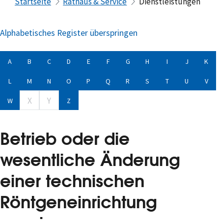
Startseite
Rathaus & Service
Dienstleistungen
Alphabetisches Register überspringen
A
B
C
D
E
F
G
H
I
J
K
L
M
N
O
P
Q
R
S
T
U
V
X
Y
W
Z
Betrieb oder die
wesentliche Änderung
einer technischen
Röntgeneinrichtung