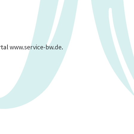
rtal
www.service-bw.de
.