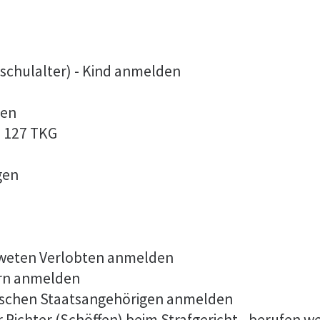
schulalter) - Kind anmelden
den
§ 127 TKG
gen
tweten Verlobten anmelden
ern anmelden
dischen Staatsangehörigen anmelden
 Richter (Schöffen) beim Strafgericht - berufen w