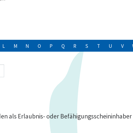
L
M
N
O
P
Q
R
S
T
U
V
n als Erlaubnis- oder Befähigungsscheininhaber