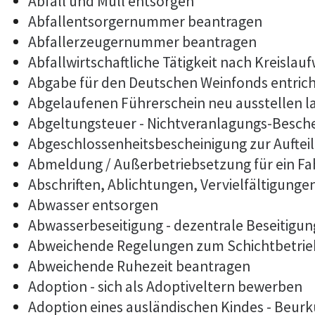
Abfall und Müll entsorgen
Abfallentsorgernummer beantragen
Abfallerzeugernummer beantragen
Abfallwirtschaftliche Tätigkeit nach Kreislau
Abgabe für den Deutschen Weinfonds entric
Abgelaufenen Führerschein neu ausstellen l
Abgeltungsteuer - Nichtveranlagungs-Besch
Abgeschlossenheitsbescheinigung zur Auftei
Abmeldung / Außerbetriebsetzung für ein F
Abschriften, Ablichtungen, Vervielfältigunge
Abwasser entsorgen
Abwasserbeseitigung - dezentrale Beseitigu
Abweichende Regelungen zum Schichtbetrie
Abweichende Ruhezeit beantragen
Adoption - sich als Adoptiveltern bewerben
Adoption eines ausländischen Kindes - Beur