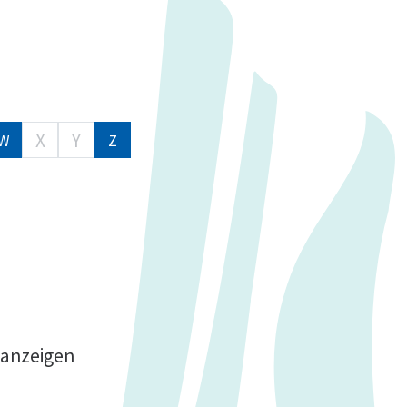
X
Y
W
Z
 anzeigen