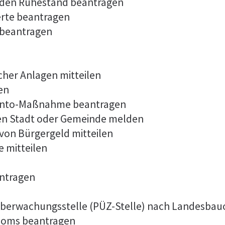
 in den Ruhestand beantragen
erte beantragen
 beantragen
cher Anlagen mitteilen
en
konto-Maßnahme beantragen
en Stadt oder Gemeinde melden
von Bürgergeld mitteilen
 mitteilen
antragen
r Überwachungsstelle (PÜZ-Stelle) nach Landesba
ploms beantragen