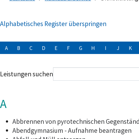
Alphabetisches Register überspringen
A
B
C
D
E
F
G
H
I
J
K
Leistungen suchen
A
Abbrennen von pyrotechnischen Gegenstände
Abendgymnasium - Aufnahme beantragen