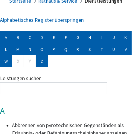
Startseite
Rathaus & Service
Dienstleistungen
Alphabetisches Register überspringen
A
B
C
D
E
F
G
H
I
J
K
L
M
N
O
P
Q
R
S
T
U
V
X
Y
W
Z
Leistungen suchen
A
Abbrennen von pyrotechnischen Gegenständen als
Erlaubnis- oder Befähigungsscheininhaber anzeigen