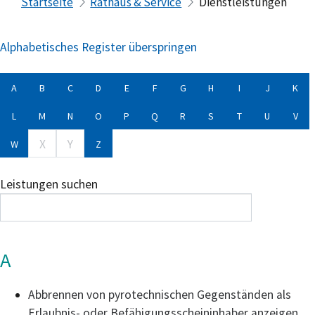
Startseite
Rathaus & Service
Dienstleistungen
Alphabetisches Register überspringen
A
B
C
D
E
F
G
H
I
J
K
L
M
N
O
P
Q
R
S
T
U
V
X
Y
W
Z
Leistungen suchen
A
Abbrennen von pyrotechnischen Gegenständen als
Erlaubnis- oder Befähigungsscheininhaber anzeigen