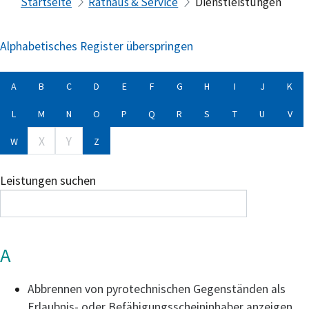
Startseite
Rathaus & Service
Dienstleistungen
Alphabetisches Register überspringen
A
B
C
D
E
F
G
H
I
J
K
L
M
N
O
P
Q
R
S
T
U
V
X
Y
W
Z
Leistungen suchen
A
Abbrennen von pyrotechnischen Gegenständen als
Erlaubnis- oder Befähigungsscheininhaber anzeigen