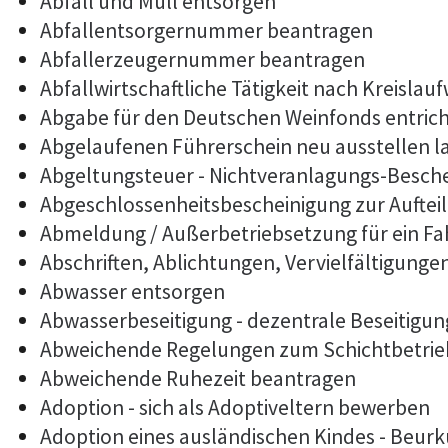
Abfall und Müll entsorgen
Abfallentsorgernummer beantragen
Abfallerzeugernummer beantragen
Abfallwirtschaftliche Tätigkeit nach Kreislau
Abgabe für den Deutschen Weinfonds entric
Abgelaufenen Führerschein neu ausstellen l
Abgeltungsteuer - Nichtveranlagungs-Besch
Abgeschlossenheitsbescheinigung zur Auftei
Abmeldung / Außerbetriebsetzung für ein F
Abschriften, Ablichtungen, Vervielfältigunge
Abwasser entsorgen
Abwasserbeseitigung - dezentrale Beseitigu
Abweichende Regelungen zum Schichtbetrie
Abweichende Ruhezeit beantragen
Adoption - sich als Adoptiveltern bewerben
Adoption eines ausländischen Kindes - Beur