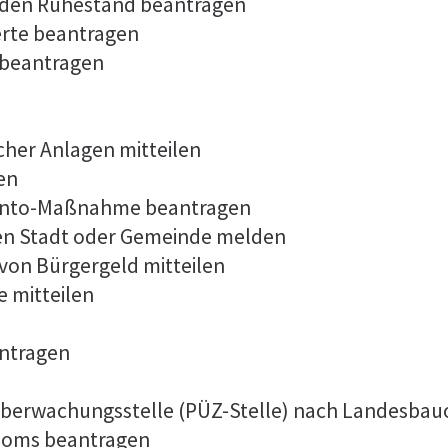
 in den Ruhestand beantragen
erte beantragen
 beantragen
cher Anlagen mitteilen
en
konto-Maßnahme beantragen
en Stadt oder Gemeinde melden
von Bürgergeld mitteilen
 mitteilen
antragen
r Überwachungsstelle (PÜZ-Stelle) nach Landesba
ploms beantragen