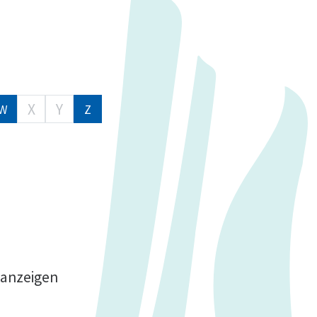
X
Y
W
Z
 anzeigen