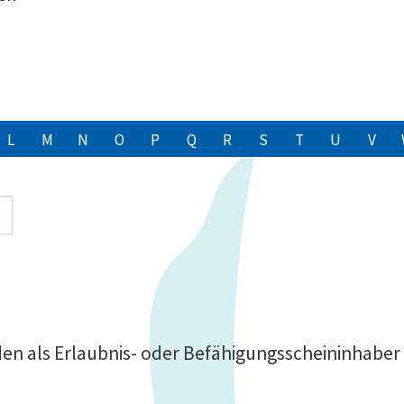
L
M
N
O
P
Q
R
S
T
U
V
n als Erlaubnis- oder Befähigungsscheininhaber