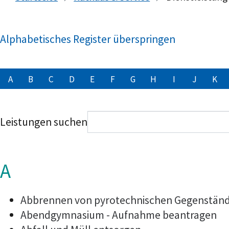
Alphabetisches Register überspringen
A
B
C
D
E
F
G
H
I
J
K
Leistungen suchen
A
Abbrennen von pyrotechnischen Gegenstände
Abendgymnasium - Aufnahme beantragen