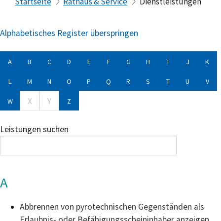
Startseite
Rathaus & Service
Dienstleistungen
Alphabetisches Register überspringen
A
B
C
D
E
F
G
H
I
J
K
L
M
N
O
P
Q
R
S
T
U
V
X
Y
W
Z
Leistungen suchen
A
Abbrennen von pyrotechnischen Gegenständen als
Erlaubnis- oder Befähigungsscheininhaber anzeigen