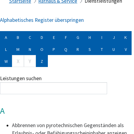
Startseite
Rathaus & Service
Dienstleistungen
Alphabetisches Register überspringen
A
B
C
D
E
F
G
H
I
J
K
L
M
N
O
P
Q
R
S
T
U
V
X
Y
W
Z
Leistungen suchen
A
Abbrennen von pyrotechnischen Gegenständen als
Erlaubnis- oder Befähigungsscheininhaber anzeigen