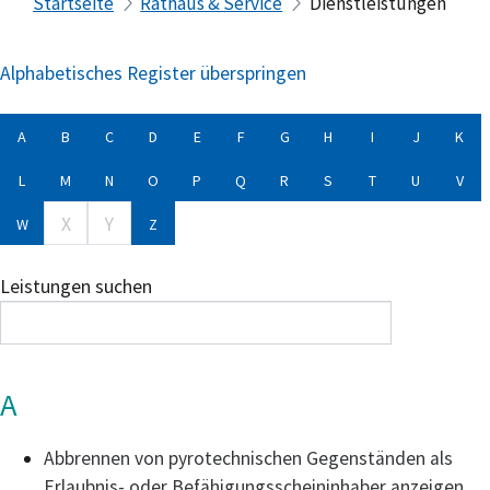
Startseite
Rathaus & Service
Dienstleistungen
Alphabetisches Register überspringen
A
B
C
D
E
F
G
H
I
J
K
L
M
N
O
P
Q
R
S
T
U
V
X
Y
W
Z
Leistungen suchen
A
Abbrennen von pyrotechnischen Gegenständen als
Erlaubnis- oder Befähigungsscheininhaber anzeigen