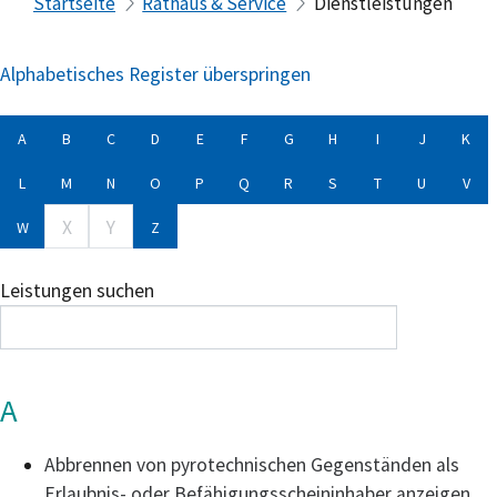
Startseite
Rathaus & Service
Dienstleistungen
Alphabetisches Register überspringen
A
B
C
D
E
F
G
H
I
J
K
L
M
N
O
P
Q
R
S
T
U
V
X
Y
W
Z
Leistungen suchen
A
Abbrennen von pyrotechnischen Gegenständen als
Erlaubnis- oder Befähigungsscheininhaber anzeigen