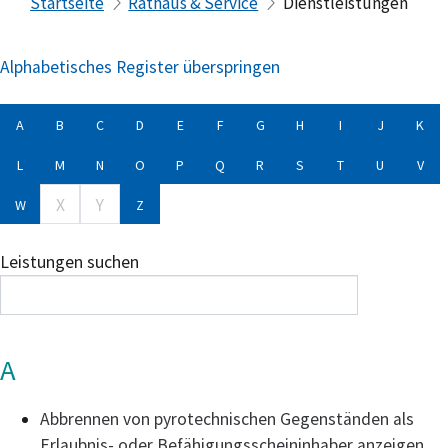
Startseite
Rathaus & Service
Dienstleistungen
Alphabetisches Register überspringen
A
B
C
D
E
F
G
H
I
J
K
L
M
N
O
P
Q
R
S
T
U
V
X
Y
W
Z
Leistungen suchen
A
Abbrennen von pyrotechnischen Gegenständen als
Erlaubnis- oder Befähigungsscheininhaber anzeigen