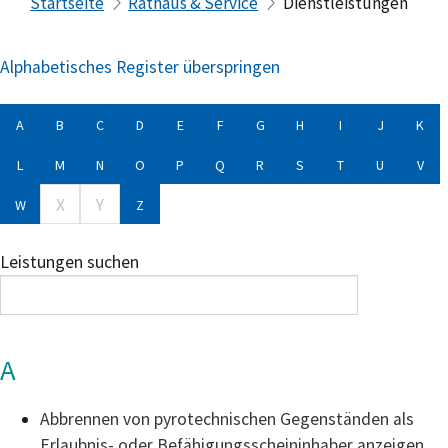
Startseite
Rathaus & Service
Dienstleistungen
Alphabetisches Register überspringen
A
B
C
D
E
F
G
H
I
J
K
L
M
N
O
P
Q
R
S
T
U
V
X
Y
W
Z
Leistungen suchen
A
Abbrennen von pyrotechnischen Gegenständen als
Erlaubnis- oder Befähigungsscheininhaber anzeigen