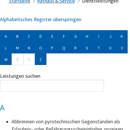
Startseite
Rathaus & Service
Dienstleistungen
Alphabetisches Register überspringen
A
B
C
D
E
F
G
H
I
J
K
L
M
N
O
P
Q
R
S
T
U
V
X
Y
W
Z
Leistungen suchen
A
Abbrennen von pyrotechnischen Gegenständen als
Erlaubnis- oder Befähigungsscheininhaber anzeigen