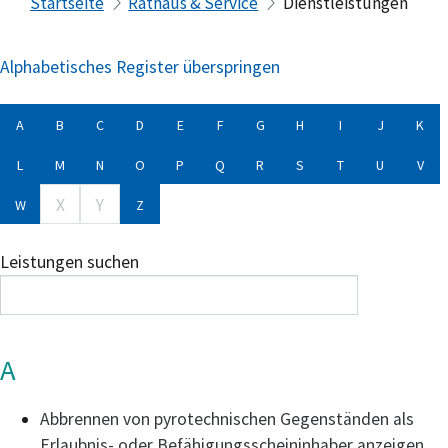
Startseite
Rathaus & Service
Dienstleistungen
Alphabetisches Register überspringen
A
B
C
D
E
F
G
H
I
J
K
L
M
N
O
P
Q
R
S
T
U
V
X
Y
W
Z
Leistungen suchen
A
Abbrennen von pyrotechnischen Gegenständen als
Erlaubnis- oder Befähigungsscheininhaber anzeigen