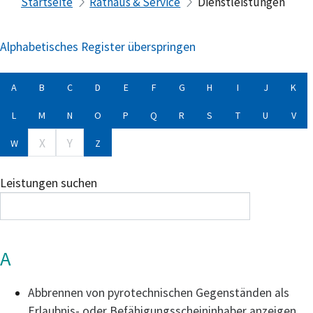
Startseite
Rathaus & Service
Dienstleistungen
Alphabetisches Register überspringen
A
B
C
D
E
F
G
H
I
J
K
L
M
N
O
P
Q
R
S
T
U
V
X
Y
W
Z
Leistungen suchen
A
Abbrennen von pyrotechnischen Gegenständen als
Erlaubnis- oder Befähigungsscheininhaber anzeigen