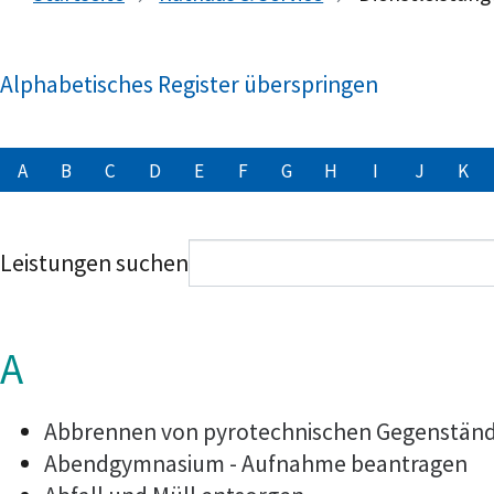
Alphabetisches Register überspringen
A
B
C
D
E
F
G
H
I
J
K
Leistungen suchen
A
Abbrennen von pyrotechnischen Gegenstände
Abendgymnasium - Aufnahme beantragen