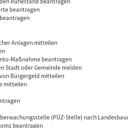
 in den Ruhestand beantragen
erte beantragen
 beantragen
cher Anlagen mitteilen
en
konto-Maßnahme beantragen
en Stadt oder Gemeinde melden
von Bürgergeld mitteilen
 mitteilen
antragen
r Überwachungsstelle (PÜZ-Stelle) nach Landesba
ploms beantragen