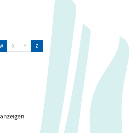
X
Y
W
Z
 anzeigen