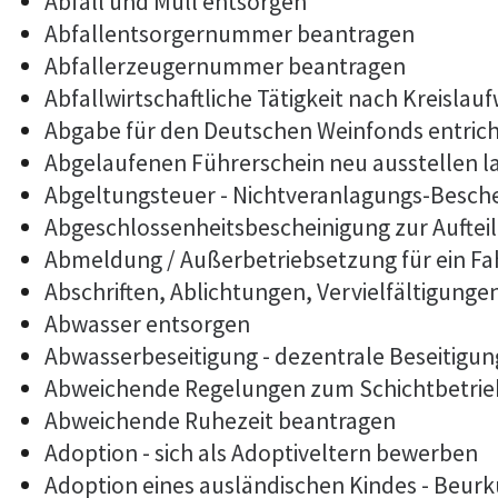
Abfall und Müll entsorgen
Abfallentsorgernummer beantragen
Abfallerzeugernummer beantragen
Abfallwirtschaftliche Tätigkeit nach Kreislau
Abgabe für den Deutschen Weinfonds entric
Abgelaufenen Führerschein neu ausstellen l
Abgeltungsteuer - Nichtveranlagungs-Besch
Abgeschlossenheitsbescheinigung zur Auftei
Abmeldung / Außerbetriebsetzung für ein F
Abschriften, Ablichtungen, Vervielfältigunge
Abwasser entsorgen
Abwasserbeseitigung - dezentrale Beseitigu
Abweichende Regelungen zum Schichtbetrie
Abweichende Ruhezeit beantragen
Adoption - sich als Adoptiveltern bewerben
Adoption eines ausländischen Kindes - Beur