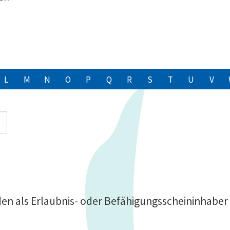
L
M
N
O
P
Q
R
S
T
U
V
n als Erlaubnis- oder Befähigungsscheininhaber