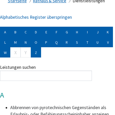
Startseite
Rathaus & Service
Dienstleistungen
Alphabetisches Register überspringen
A
B
C
D
E
F
G
H
I
J
K
L
M
N
O
P
Q
R
S
T
U
V
X
Y
W
Z
Leistungen suchen
A
Abbrennen von pyrotechnischen Gegenständen als
Erlaubnis- oder Befähigungsscheininhaber anzeigen