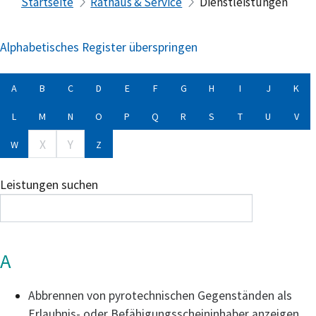
Startseite
Rathaus & Service
Dienstleistungen
Alphabetisches Register überspringen
A
B
C
D
E
F
G
H
I
J
K
L
M
N
O
P
Q
R
S
T
U
V
X
Y
W
Z
Leistungen suchen
A
Abbrennen von pyrotechnischen Gegenständen als
Erlaubnis- oder Befähigungsscheininhaber anzeigen