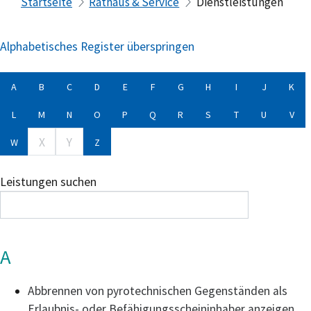
Startseite
Rathaus & Service
Dienstleistungen
Alphabetisches Register überspringen
A
B
C
D
E
F
G
H
I
J
K
L
M
N
O
P
Q
R
S
T
U
V
X
Y
W
Z
Leistungen suchen
A
Abbrennen von pyrotechnischen Gegenständen als
Erlaubnis- oder Befähigungsscheininhaber anzeigen