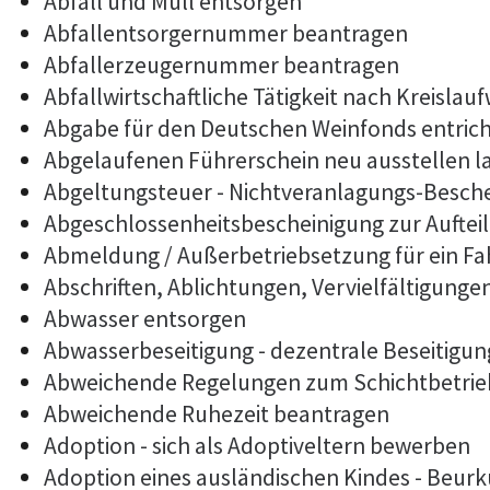
Abfall und Müll entsorgen
Abfallentsorgernummer beantragen
Abfallerzeugernummer beantragen
Abfallwirtschaftliche Tätigkeit nach Kreislau
Abgabe für den Deutschen Weinfonds entric
Abgelaufenen Führerschein neu ausstellen l
Abgeltungsteuer - Nichtveranlagungs-Besch
Abgeschlossenheitsbescheinigung zur Auftei
Abmeldung / Außerbetriebsetzung für ein F
Abschriften, Ablichtungen, Vervielfältigunge
Abwasser entsorgen
Abwasserbeseitigung - dezentrale Beseitigu
Abweichende Regelungen zum Schichtbetrie
Abweichende Ruhezeit beantragen
Adoption - sich als Adoptiveltern bewerben
Adoption eines ausländischen Kindes - Beur