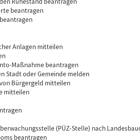
 in den Ruhestand beantragen
erte beantragen
 beantragen
cher Anlagen mitteilen
en
konto-Maßnahme beantragen
en Stadt oder Gemeinde melden
von Bürgergeld mitteilen
 mitteilen
antragen
r Überwachungsstelle (PÜZ-Stelle) nach Landesba
ploms beantragen