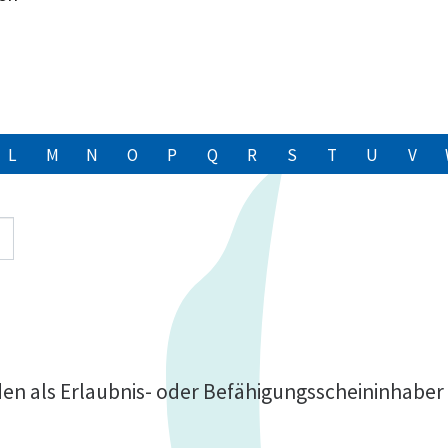
L
M
N
O
P
Q
R
S
T
U
V
n als Erlaubnis- oder Befähigungsscheininhaber