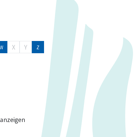
X
Y
W
Z
 anzeigen