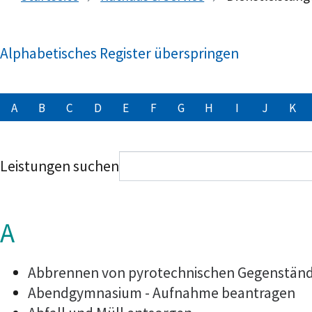
Alphabetisches Register überspringen
A
B
C
D
E
F
G
H
I
J
K
Leistungen suchen
A
Abbrennen von pyrotechnischen Gegenstände
Abendgymnasium - Aufnahme beantragen