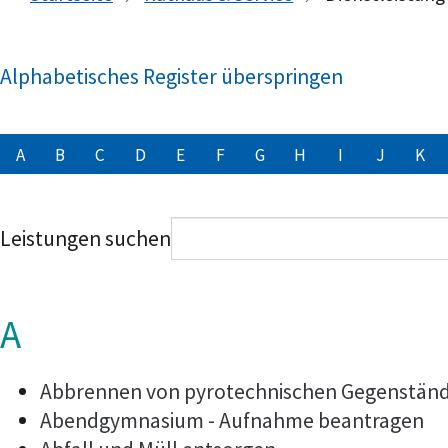
Alphabetisches Register überspringen
A
B
C
D
E
F
G
H
I
J
K
Leistungen suchen
A
Abbrennen von pyrotechnischen Gegenstände
Abendgymnasium - Aufnahme beantragen