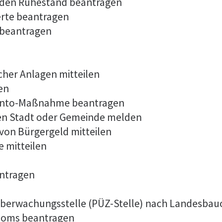
 in den Ruhestand beantragen
erte beantragen
 beantragen
cher Anlagen mitteilen
en
konto-Maßnahme beantragen
en Stadt oder Gemeinde melden
von Bürgergeld mitteilen
 mitteilen
antragen
r Überwachungsstelle (PÜZ-Stelle) nach Landesba
ploms beantragen