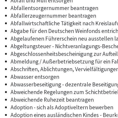
Abfall und Müll entsorgen
Abfallentsorgernummer beantragen
Abfallerzeugernummer beantragen
Abfallwirtschaftliche Tätigkeit nach Kreislau
Abgabe für den Deutschen Weinfonds entric
Abgelaufenen Führerschein neu ausstellen l
Abgeltungsteuer - Nichtveranlagungs-Besch
Abgeschlossenheitsbescheinigung zur Auftei
Abmeldung / Außerbetriebsetzung für ein F
Abschriften, Ablichtungen, Vervielfältigunge
Abwasser entsorgen
Abwasserbeseitigung - dezentrale Beseitigu
Abweichende Regelungen zum Schichtbetrie
Abweichende Ruhezeit beantragen
Adoption - sich als Adoptiveltern bewerben
Adoption eines ausländischen Kindes - Beur