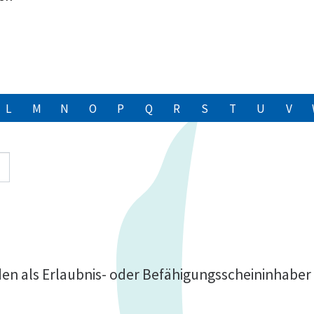
L
M
N
O
P
Q
R
S
T
U
V
n als Erlaubnis- oder Befähigungsscheininhaber