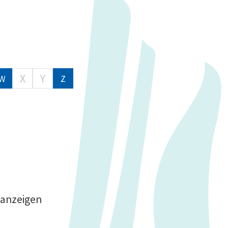
X
Y
W
Z
 anzeigen