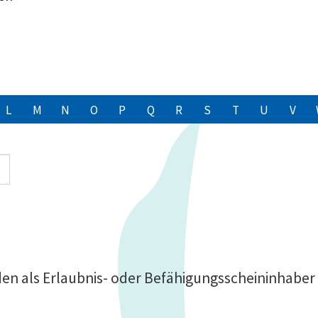
L
M
N
O
P
Q
R
S
T
U
V
n als Erlaubnis- oder Befähigungsscheininhaber