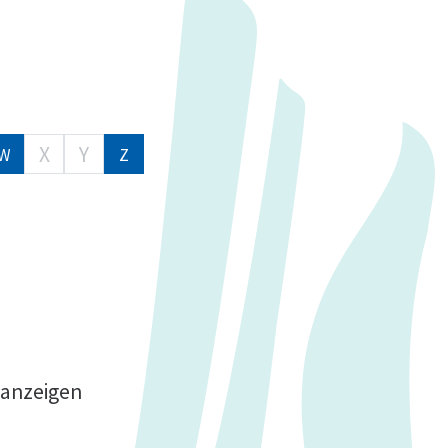
X
Y
W
Z
 anzeigen