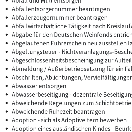
Abfall und Müll entsorgen
Abfallentsorgernummer beantragen
Abfallerzeugernummer beantragen
Abfallwirtschaftliche Tätigkeit nach Kreislau
Abgabe für den Deutschen Weinfonds entric
Abgelaufenen Führerschein neu ausstellen l
Abgeltungsteuer - Nichtveranlagungs-Besch
Abgeschlossenheitsbescheinigung zur Auftei
Abmeldung / Außerbetriebsetzung für ein F
Abschriften, Ablichtungen, Vervielfältigunge
Abwasser entsorgen
Abwasserbeseitigung - dezentrale Beseitigu
Abweichende Regelungen zum Schichtbetrie
Abweichende Ruhezeit beantragen
Adoption - sich als Adoptiveltern bewerben
Adoption eines ausländischen Kindes - Beur