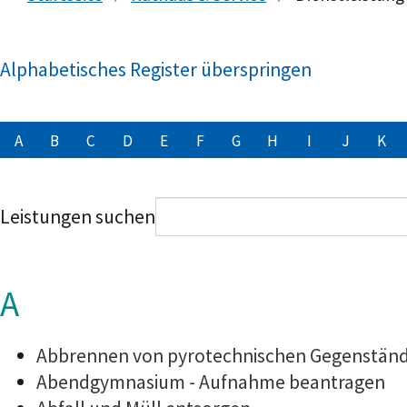
Alphabetisches Register überspringen
A
B
C
D
E
F
G
H
I
J
K
Leistungen suchen
A
Abbrennen von pyrotechnischen Gegenstände
Abendgymnasium - Aufnahme beantragen