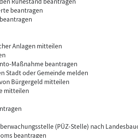
 in den Ruhestand beantragen
erte beantragen
 beantragen
cher Anlagen mitteilen
en
konto-Maßnahme beantragen
en Stadt oder Gemeinde melden
von Bürgergeld mitteilen
 mitteilen
antragen
r Überwachungsstelle (PÜZ-Stelle) nach Landesba
ploms beantragen